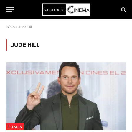
Início
»
Jude Hill
JUDE HILL
FILMES