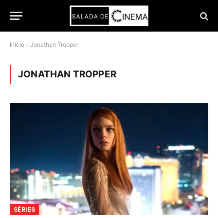
Início
»
Jonathan Tropper
JONATHAN TROPPER
SÉRIES