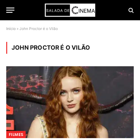
Início
»
John Proctor é o Vilão
JOHN PROCTOR É O VILÃO
FILMES