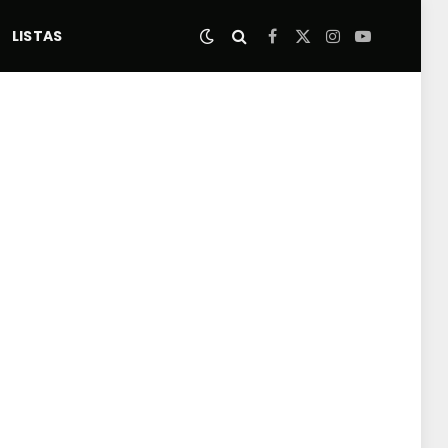
LISTAS
Facebook
X
Instagram
YouTube
(Twitter)