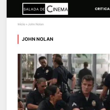
CRITICA
Início
»
John Nolan
JOHN NOLAN