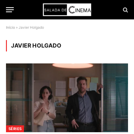
Início
»
Javier Holgado
JAVIER HOLGADO
SÉRIES