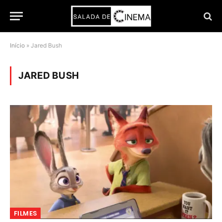
Início
»
Jared Bush
JARED BUSH
FILMES