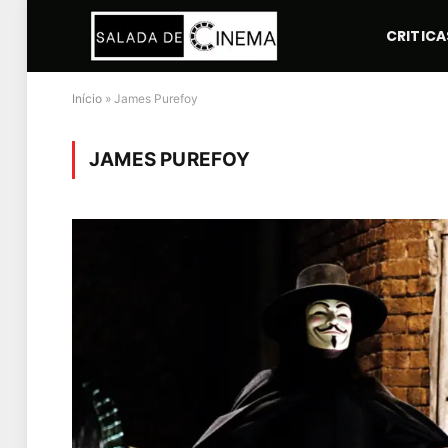
CRITICA
Início
»
James Purefoy
JAMES PUREFOY