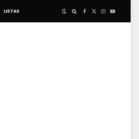
LISTAS
Facebook
X
Instagram
YouTube
(Twitter)