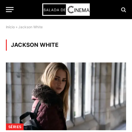
Início
»
Jackson White
JACKSON WHITE
SÉRIES