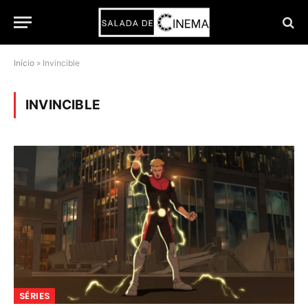
Início
»
Invincible
INVINCIBLE
SÉRIES