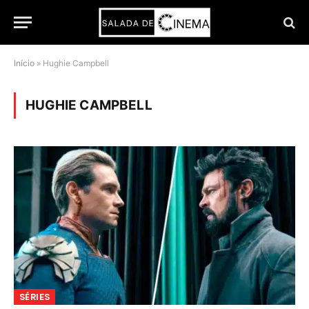
Início
»
Hughie Campbell
HUGHIE CAMPBELL
SÉRIES