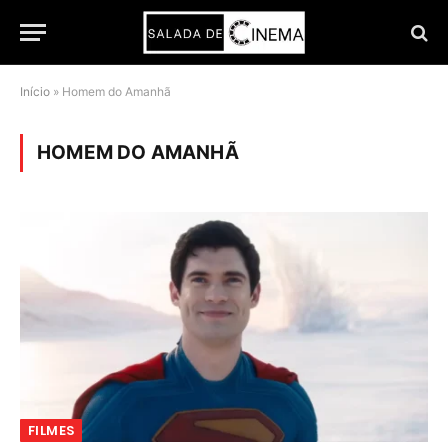
Início
»
Homem do Amanhã
HOMEM DO AMANHÃ
FILMES