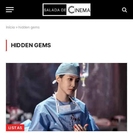
Início
»
hidden gems
HIDDEN GEMS
LISTAS