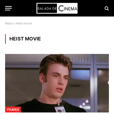
Início
»
heist movie
HEIST MOVIE
FILMES