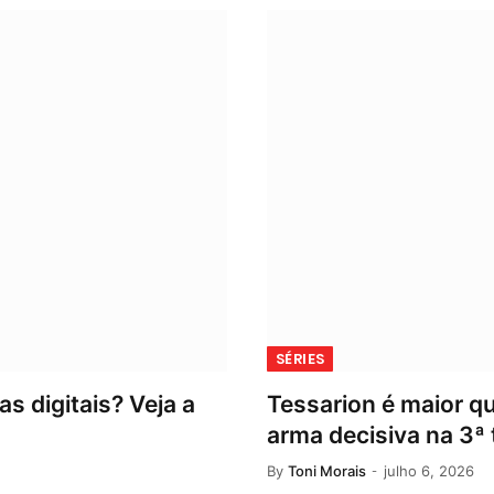
SÉRIES
s digitais? Veja a
Tessarion é maior q
arma decisiva na 3ª
By
Toni Morais
julho 6, 2026