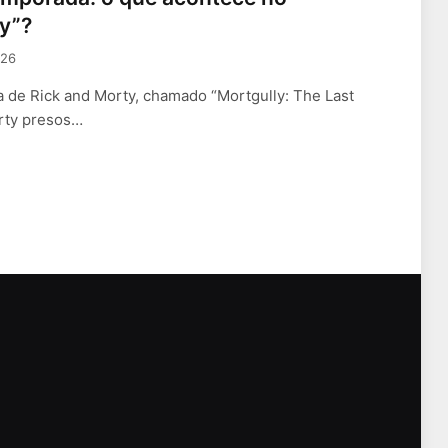
ly”?
026
a de Rick and Morty, chamado “Mortgully: The Last
orty presos…