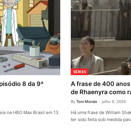
SÉRIES
pisódio 8 da 9ª
A frase de 400 ano
de Rhaenyra como r
By
Toni Morais
julho 9, 2026
reia na HBO Max Brasil em 13
Há uma frase de William Sha
ter sido feita sob medida pa