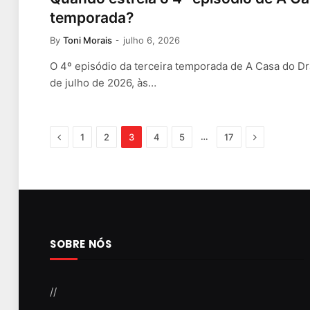
temporada?
By
Toni Morais
julho 6, 2026
O 4º episódio da terceira temporada de A Casa do Dr
de julho de 2026, às…
Previous
Next
…
1
2
3
4
5
17
SOBRE NÓS
//