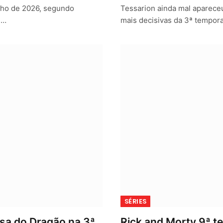
ulho de 2026, segundo
Tessarion ainda mal aparece
.…
mais decisivas da 3ª tempor
SÉRIES
asa do Dragão na 3ª
Rick and Morty 9ª t