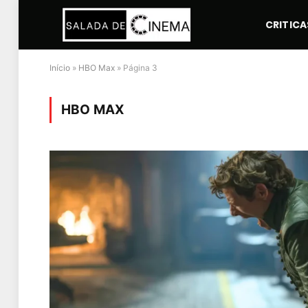
CRITICA
Início
»
HBO Max
»
Página 3
HBO MAX