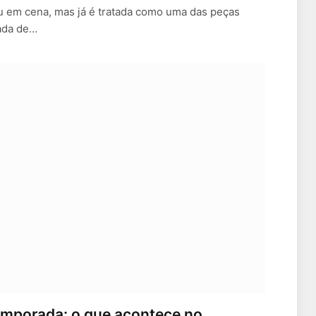
u em cena, mas já é tratada como uma das peças
ada de…
emporada: o que acontece no