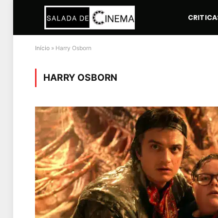
CRITICA
Início
»
Harry Osborn
HARRY OSBORN