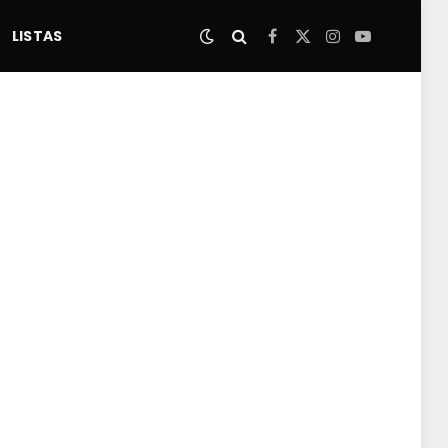
LISTAS
Facebook
X
Instagram
YouTube
(Twitter)