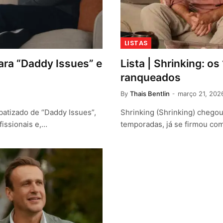
LISTAS
cara “Daddy Issues” e
Lista | Shrinking: 
ranqueados
By
Thais Bentlin
março 21, 202
batizado de “Daddy Issues”,
Shrinking (Shrinking) chego
fissionais e,…
temporadas, já se firmou co