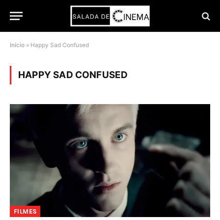
Início
»
Happy Sad Confused
HAPPY SAD CONFUSED
FILMES