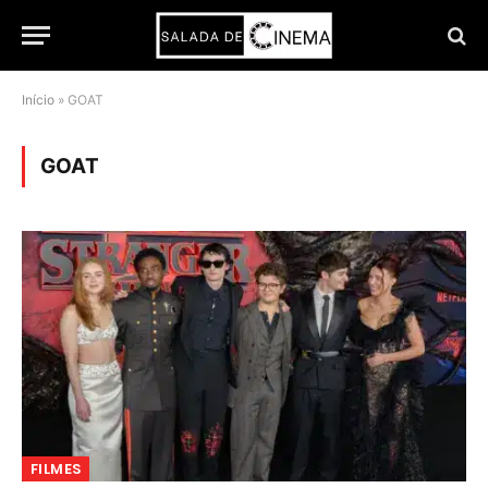
Início
»
GOAT
GOAT
FILMES