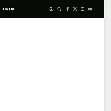
LISTAS
Facebook
X
Instagram
YouTube
(Twitter)