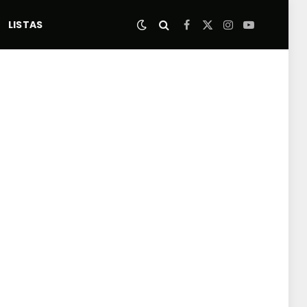
LISTAS
Facebook
X
Instagram
YouTube
(Twitter)