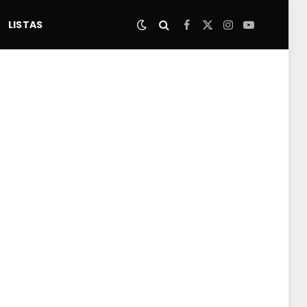
LISTAS
Facebook
X
Instagram
YouTube
(Twitter)