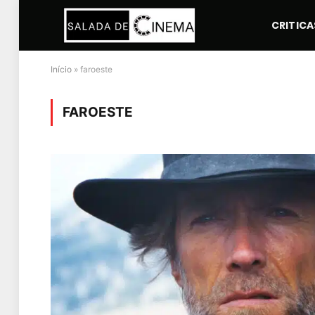
CRITICA
Início
»
faroeste
FAROESTE