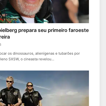
ielberg prepara seu primeiro faroeste
reira
6
ocar os dinossauros, alienígenas e tubarões por
 pleno SXSW, o cineasta revelou…