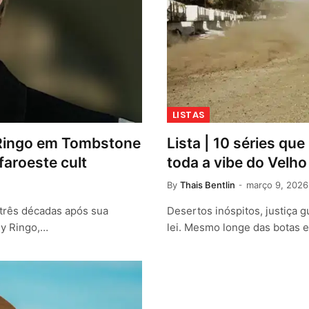
LISTAS
 Ringo em Tombstone
Lista | 10 séries qu
faroeste cult
toda a vibe do Velh
By
Thais Bentlin
março 9, 2026
três décadas após sua
Desertos inóspitos, justiça g
ny Ringo,…
lei. Mesmo longe das botas e