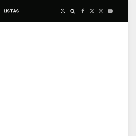
LISTAS
Facebook
X
Instagram
YouTube
(Twitter)