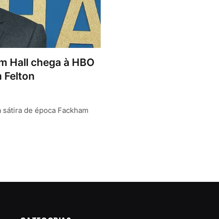
m Hall chega à HBO
 Felton
a sátira de época Fackham