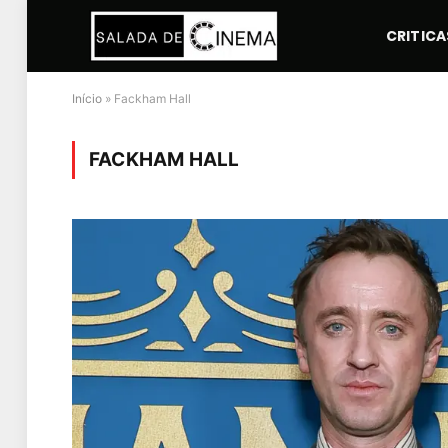
CRITICA
Início
»
Fackham Hall
FACKHAM HALL