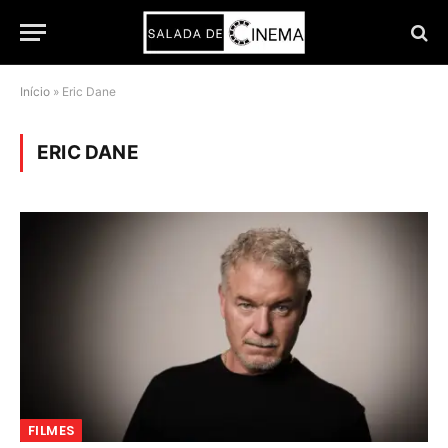
Início
»
Eric Dane
ERIC DANE
FILMES