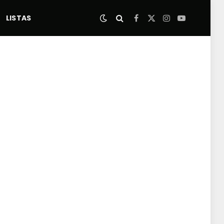
LISTAS
Facebook
X
Instagram
YouTube
(Twitter)