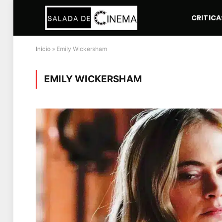
CRITICA
Início
»
Emily Wickersham
EMILY WICKERSHAM