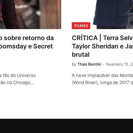
FILMES
o sobre retorno da
CRÍTICA | Terra Sel
 Doomsday e Secret
Taylor Sheridan e J
brutal
By
Thais Bentlin
fevereiro 15, 
s fãs do Universo
A neve implacável das Monta
ação na Chicago…
(Wind River), longa de 2017 