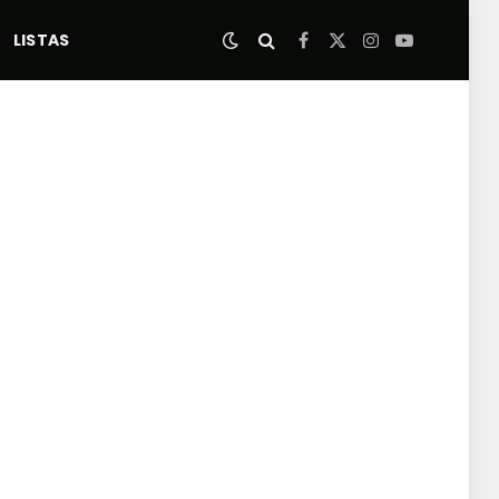
LISTAS
Facebook
X
Instagram
YouTube
(Twitter)