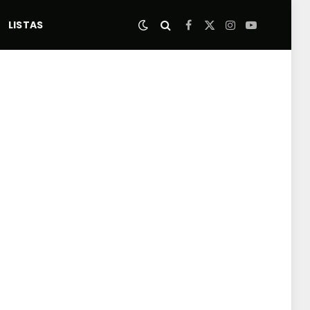
LISTAS
Facebook
X
Instagram
YouTube
(Twitter)