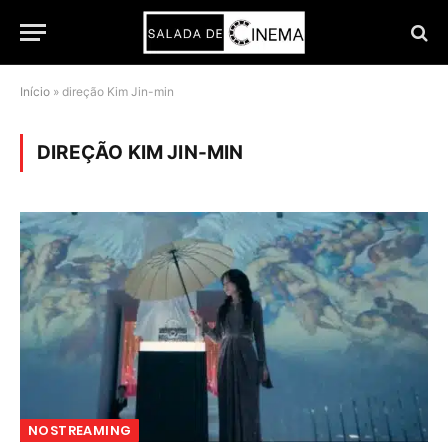
Início
»
direção Kim Jin-min
DIREÇÃO KIM JIN-MIN
NOSTREAMING