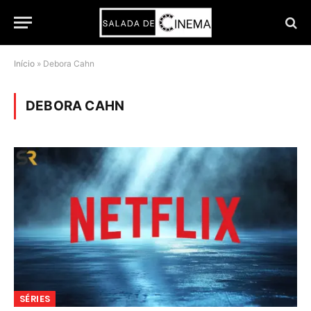
Início
»
Debora Cahn
DEBORA CAHN
SÉRIES