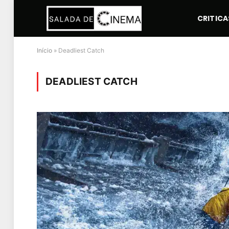
CRITICA
Início
»
Deadliest Catch
DEADLIEST CATCH