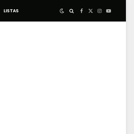
LISTAS
Facebook
X
Instagram
YouTube
(Twitter)