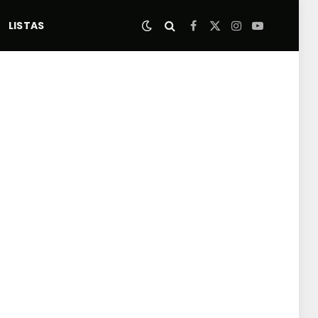
LISTAS
Facebook
X
Instagram
YouTube
(Twitter)