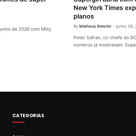
New York Times expl
planos
By
Matheus Amorim
junho 28,
junho de 2026 com Milly
…
Peter Safran, co-chefe do D
números já mostravam: Supe
CATEGORIAS