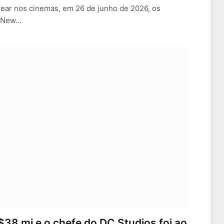
rear nos cinemas, em 26 de junho de 2026, os
o New…
$38 mi e o chefe do DC Studios foi ao