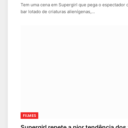
Tem uma cena em Supergirl que pega o espectador 
bar lotado de criaturas alienígenas,…
FILMES
Supergirl repete a pior tendência dos