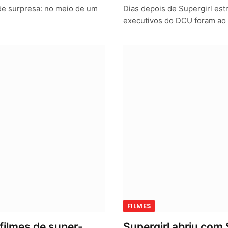
de surpresa: no meio de um
Dias depois de Supergirl est
executivos do DCU foram a
FILMES
 filmes de super-
Supergirl abriu com 