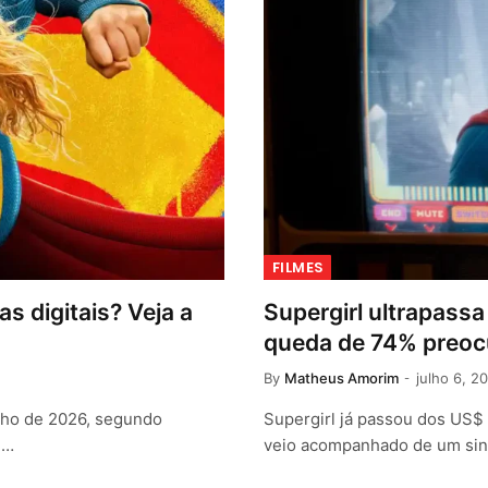
FILMES
s digitais? Veja a
Supergirl ultrapassa
queda de 74% preoc
By
Matheus Amorim
julho 6, 2
ulho de 2026, segundo
Supergirl já passou dos US$ 
.…
veio acompanhado de um sina