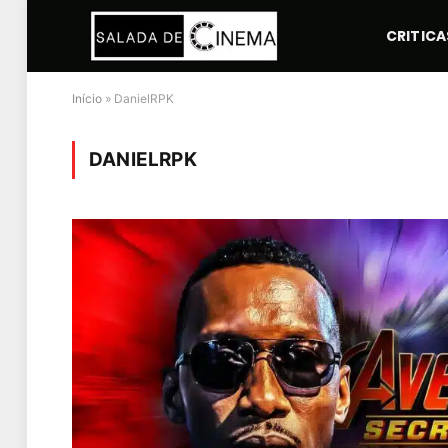
CRITICA
Início
»
DanielRPK
DANIELRPK