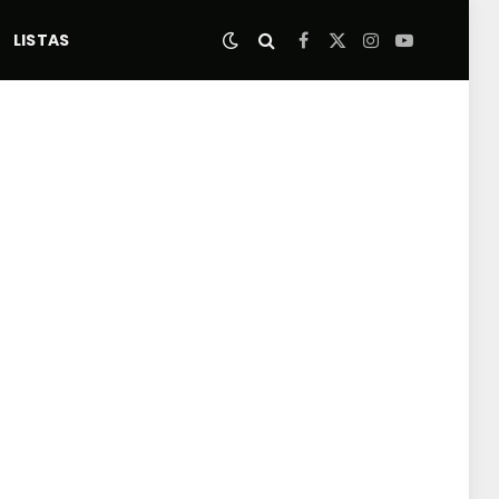
LISTAS
Facebook
X
Instagram
YouTube
(Twitter)