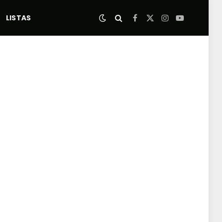
LISTAS
Facebook
X
Instagram
YouTube
(Twitter)