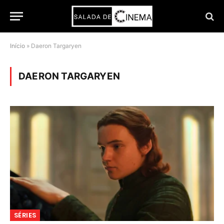
Início
»
Daeron Targaryen
DAERON TARGARYEN
SÉRIES