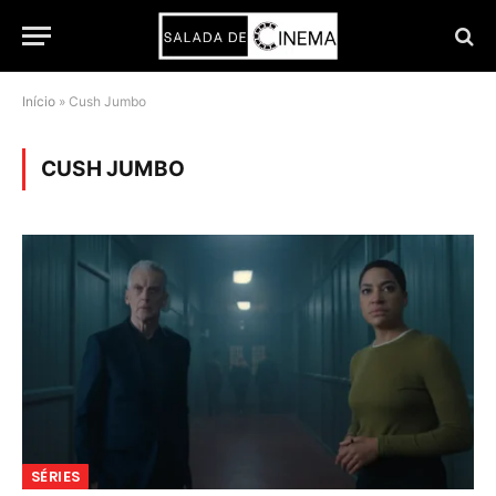
Início
»
Cush Jumbo
CUSH JUMBO
SÉRIES