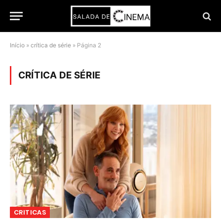
Início
»
crítica de série
»
Página 2
CRÍTICA DE SÉRIE
CRITICAS