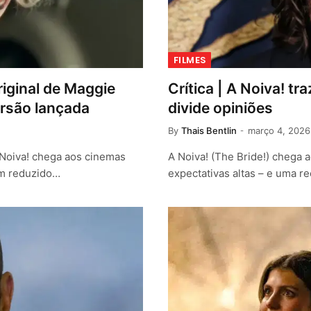
FILMES
riginal de Maggie
Crítica | A Noiva! tr
ersão lançada
divide opiniões
By
Thais Bentlin
março 4, 2026
A Noiva! chega aos cinemas
A Noiva! (The Bride!) chega
am reduzido…
expectativas altas – e uma 