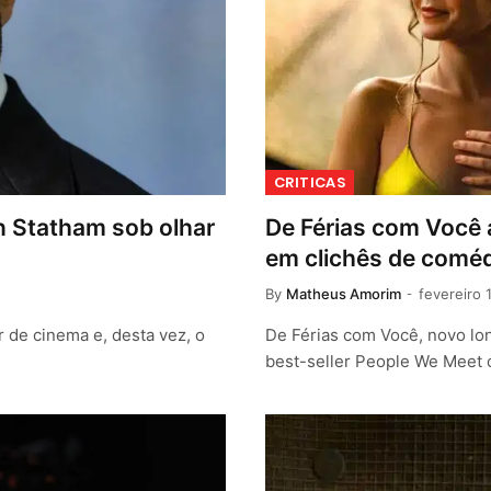
CRITICAS
on Statham sob olhar
De Férias com Você 
em clichês de coméd
By
Matheus Amorim
fevereiro 
r de cinema e, desta vez, o
De Férias com Você, novo lon
best-seller People We Meet 