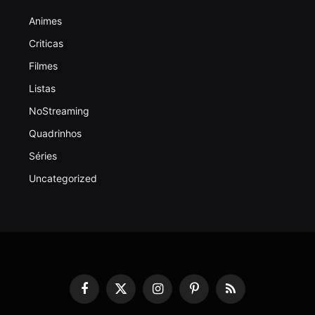
Animes
Criticas
Filmes
Listas
NoStreaming
Quadrinhos
Séries
Uncategorized
Facebook
X
Instagram
Pinterest
RSS
(Twitter)