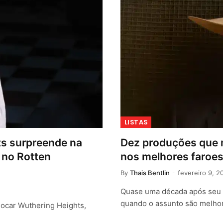
LISTAS
s surpreende na
Dez produções que m
 no Rotten
nos melhores faroe
By
Thais Bentlin
fevereiro 9, 2
Quase uma década após seu úl
quando o assunto são melhor
olocar Wuthering Heights,