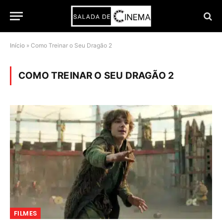
Início
»
Como Treinar o Seu Dragão 2
COMO TREINAR O SEU DRAGÃO 2
FILMES