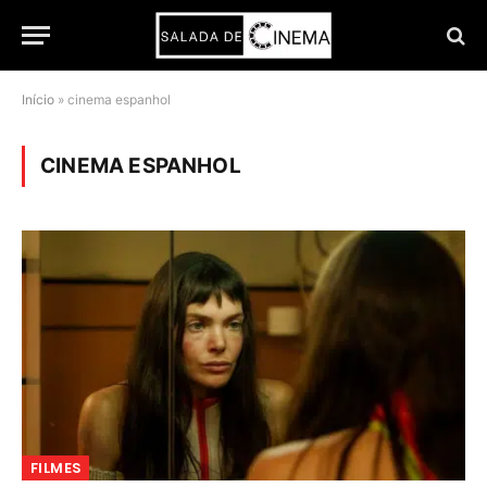
Início
»
cinema espanhol
CINEMA ESPANHOL
FILMES