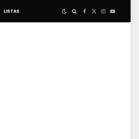
LISTAS
Facebook
X
Instagram
YouTube
(Twitter)