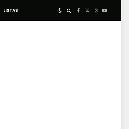
LISTAS
Facebook
X
Instagram
YouTube
(Twitter)