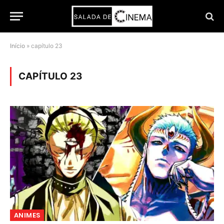
Início
»
capítulo 23
CAPÍTULO 23
ANIMES