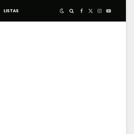
LISTAS
Facebook
X
Instagram
YouTube
(Twitter)