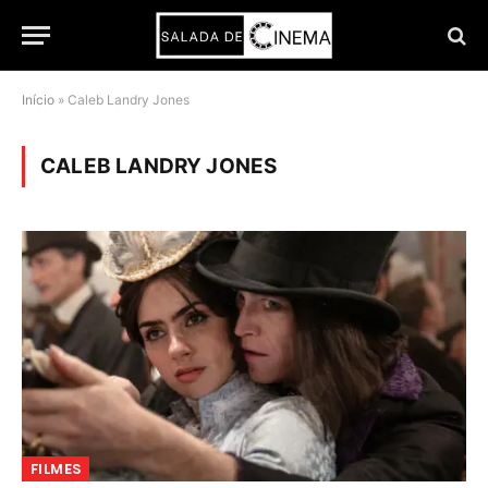
Início
»
Caleb Landry Jones
CALEB LANDRY JONES
FILMES