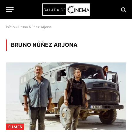
Início
»
Bruno Núñez Arjona
BRUNO NÚÑEZ ARJONA
FILMES