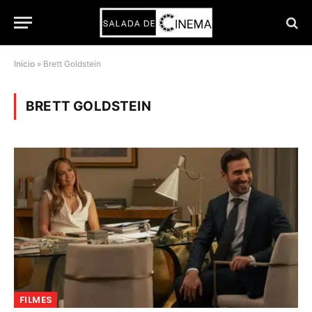
Início
»
Brett Goldstein
BRETT GOLDSTEIN
FILMES