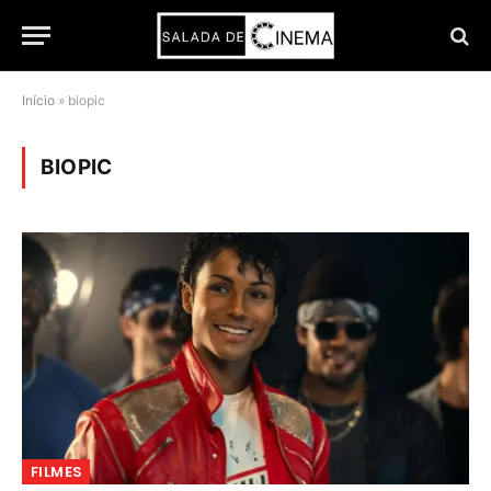
Início
»
biopic
BIOPIC
FILMES