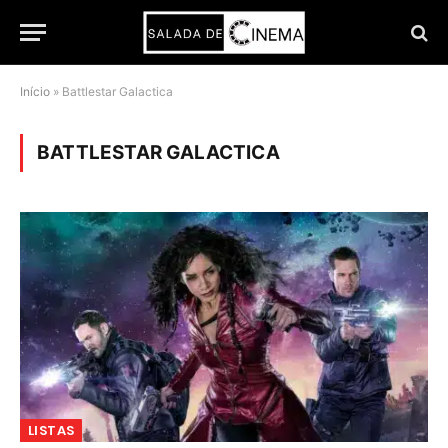
Início
»
Battlestar Galactica
BATTLESTAR GALACTICA
LISTAS